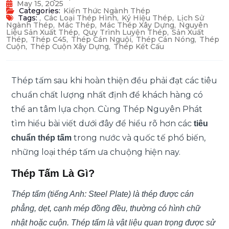
May 15, 2025
Categories:
Kiến Thức Ngành Thép
Tags:
,
Các Loại Thép Hình
,
Ký Hiệu Thép
,
Lịch Sử
Ngành Thép
,
Mác Thép
,
Mác Thép Xây Dựng
,
Nguyên
Liệu Sản Xuất Thép
,
Quy Trình Luyện Thép
,
Sản Xuất
Thép
,
Thép C45
,
Thép Cán Nguội
,
Thép Cán Nóng
,
Thép
Cuộn
,
Thép Cuộn Xây Dựng
,
Thép Kết Cấu
Thép tấm sau khi hoàn thiện đều phải đạt các tiêu
chuẩn chất lượng nhất định để khách hàng có
thể an tâm lựa chọn. Cùng Thép Nguyên Phát
tìm hiểu bài viết dưới đây để hiểu rõ hơn các
tiêu
trong nước và quốc tế phổ biến,
chuẩn thép tấm
những loại thép tấm ưa chuộng hiện nay.
Thép Tấm Là Gì?
Thép tấm (tiếng Anh: Steel Plate) là thép được cán
phẳng, dẹt, cạnh mép đồng đều, thường có hình chữ
nhật hoặc cuộn. Thép tấm là vật liệu quan trọng được sử